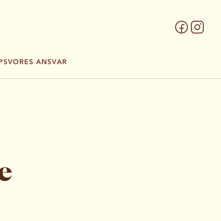
PS
VORES ANSVAR
e