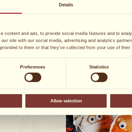
Details
e content and ads, to provide social media features and to analy
 our site with our social media, advertising and analytics partn
skrifter
 provided to them or that they’ve collected from your use of their
Preferences
Statistics
nemt at forvandle
ssikere – perfekt til en
ller når du har lyst til at
Allow selection