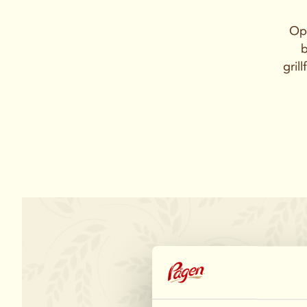
Opd
b
gril