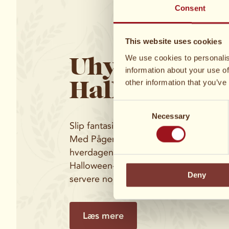
Consent
This website uses cookies
Uhyggelige
We use cookies to personalis
information about your use of
Halloween-op
other information that you’ve
Consent
Necessary
Selection
Slip fantasien løbsk i køkkenet!
Med Pågens Gifflar og Vanillas er det 
hverdagens favoritter til uhyggelige kla
Halloween-fest, en fredag ​​aften i byen e
Deny
servere noget lidt frækt og lækkert.
Læs mere