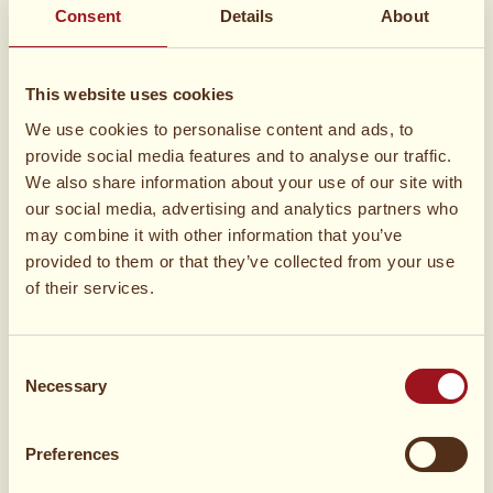
Consent
Details
About
about-cookies-for-users/
. Post- og telestyrelsen er den
myndighed, der fører kontrol med elektronisk
kommunikation og post i Sverige.
This website uses cookies
Hvordan kan du deaktivere eller begrænse brugen af
We use cookies to personalise content and ads, to
cookies?
provide social media features and to analyse our traffic.
Manglende accept af brugen af cookies betyder, at vi
We also share information about your use of our site with
ikke gemmer cookies på din computer. Ved at ændre
our social media, advertising and analytics partners who
indstillingerne i din browser har du mulighed for at
may combine it with other information that you’ve
slette og afvise lagring af cookies eller til at blive
provided to them or that they’ve collected from your use
informeret om, hvornår en hjemmeside ønsker at
of their services.
gemme cookies på din computer. Vær dog
opmærksom på, at hjemmesidens funktioner og
dermed din oplevelse af den kan blive påvirket af
Consent
sådanne begrænsninger.
Necessary
Selection
Du kan også slette eller afvise placeringen af cookies
ved at afvise godkendelsen af brugen af cookies på
Preferences
hjemmesiden.