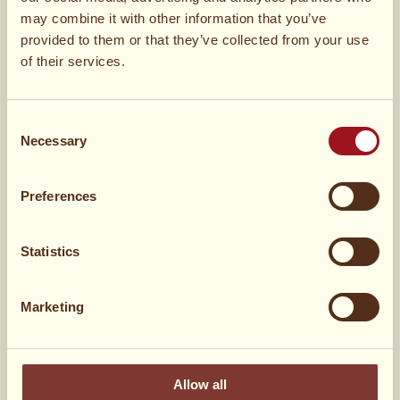
Vaniljecreme
may combine it with other information that you’ve
provided to them or that they’ve collected from your use
of their services.
4 portioner
Marsan-vaniljecreme af valgfrit mærke
4 spsk
Sukker
Consent
Necessary
Selection
4 dl
Mælk
Preferences
Chokolade- og hindbær-fastelavnsbolle
Statistics
3 dl
Chokoladefløde (se opskrift ovenfor)
Marketing
1 spsk
Flormelis (til at drysse over)
Allow all
1 pakker
Hindbær