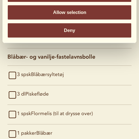
Allow selection
1 spsk
Chokoladesirup (efter smag)
Deny
3 dl
Vaniljecreme
Blåbær- og vanilje-fastelavnsbolle
3 spsk
Blåbærsyltetøj
3 dl
Piskefløde
1 spsk
Flormelis (til at drysse over)
1 pakker
Blåbær