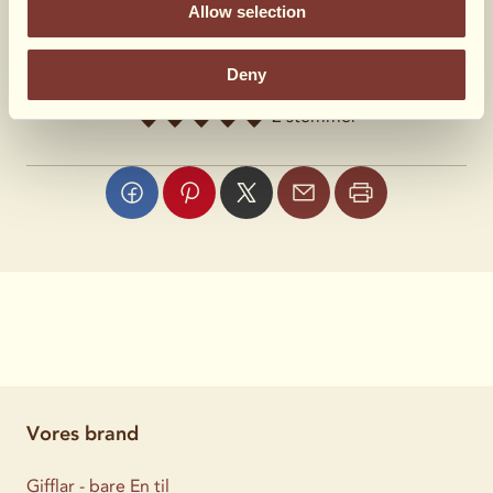
Allow selection
Hvad syntes du?
Deny
2 stemmer
Vores brand
Gifflar - bare En til