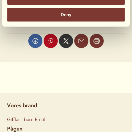
Hvad syntes du?
Deny
190 stemmer
Vores brand
Gifflar - bare En til
Pågen