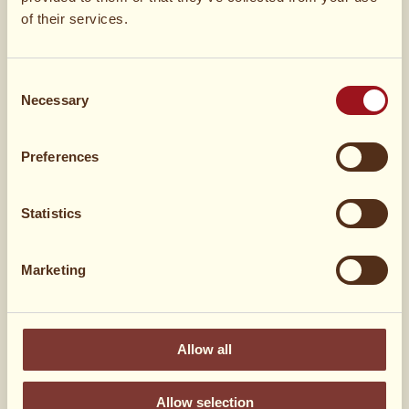
of their services.
1 dl
Piskefløde
Consent
½
Lys sirup
Necessary
Selection
½ dl
Sukker
Preferences
1 tsk
Kanel
Statistics
6 stk
Gifflar Kanel
bolle
Marketing
Allow all
Allow selection