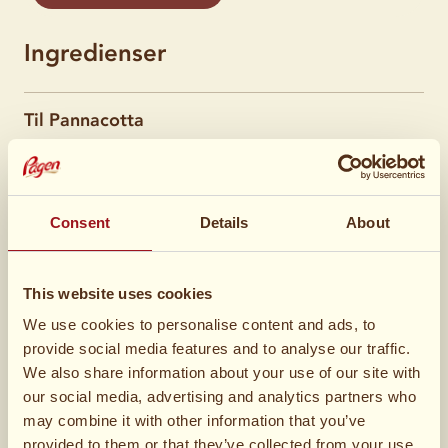
Ingredienser
Til Pannacotta
2 stk
Blade husblas
Consent
Details
About
5 dl
Fløde
This website uses cookies
1 stk
Vaniljestang
We use cookies to personalise content and ads, to
provide social media features and to analyse our traffic.
½
Sukker
We also share information about your use of our site with
our social media, advertising and analytics partners who
may combine it with other information that you’ve
Gifflar i karamelsauce
provided to them or that they’ve collected from your use