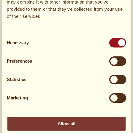
may combine it with other information that you’ve
1
pakke færdig butterdej
provided to them or that they’ve collected from your use
of their services.
1
glas hasselnøddecreme
Consent
Necessary
200 g
hvid blokchokolade
Selection
Preferences
Friske hindbær
Statistics
Friske blåbær
Marketing
Minimarshmallows
Hakkede, ristede hasselnødder
Allow all