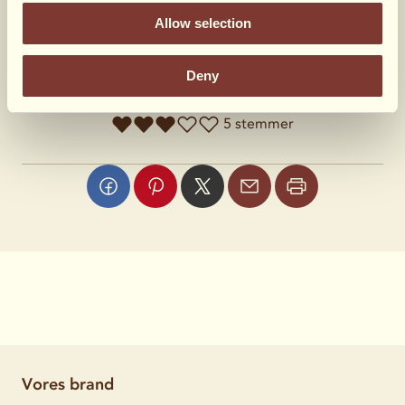
Karamelsovs og chokoladesovs
Allow selection
Hvad syntes du?
Deny
5 stemmer
Vores brand