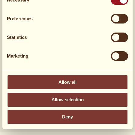
Selection
400 g
cream cheese
Preferences
2 spsk
flormelis
Statistics
2 spsk
vaniljesukker
Marketing
Hvad syntes du?
Allow all
13 stemmer
Allow selection
Deny