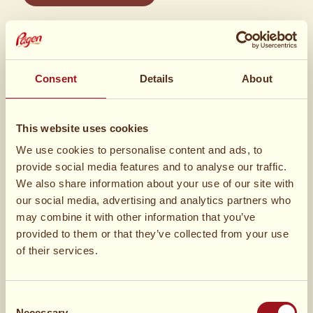
Ingredienser
Consent
Details
About
3 pakke
Gifflar Vanilje
This website uses cookies
We use cookies to personalise content and ads, to
provide social media features and to analyse our traffic.
We also share information about your use of our site with
our social media, advertising and analytics partners who
Friske eller frosne solbær (tø bærrene op, hvis du
may combine it with other information that you’ve
bruger frosne bær)
provided to them or that they’ve collected from your use
of their services.
Kirsebær
Consent
8 dl
piskefløde
Necessary