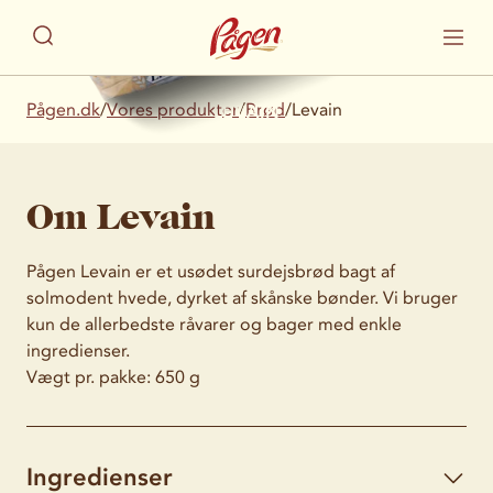
Pågen.dk
/
Vores produkter
/
Brød
/
Levain
LEVAIN
Usødet surdejsbrød
Om Levain
Pågen Levain er et usødet surdejsbrød bagt af
solmodent hvede, dyrket af skånske bønder. Vi bruger
kun de allerbedste råvarer og bager med enkle
ingredienser.
Vægt pr. pakke: 650 g
Ingredienser